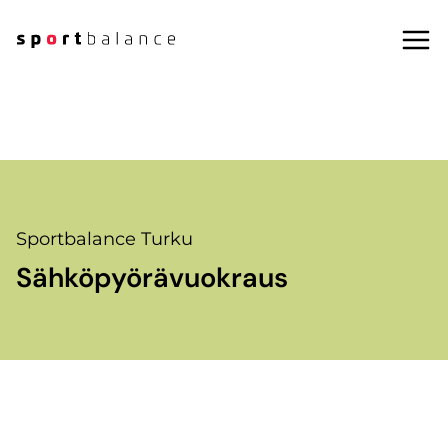
Siirry
sisältöön
Sportbalance Turku
Sähköpyörävuokraus