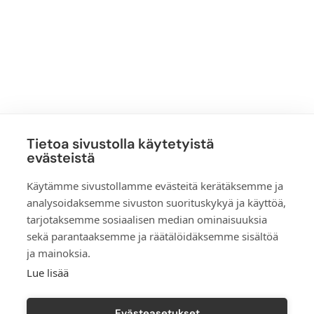
Tietoa sivustolla käytetyistä
evästeistä
Sportbalance Oy
Käytämme sivustollamme evästeitä kerätäksemme ja
info@sportbalance.fi
analysoidaksemme sivuston suorituskykyä ja käyttöä,
+358 50 359 1123
tarjotaksemme sosiaalisen median ominaisuuksia
sekä parantaaksemme ja räätälöidäksemme sisältöä
ja mainoksia.
Lue lisää
Evästeasetukset