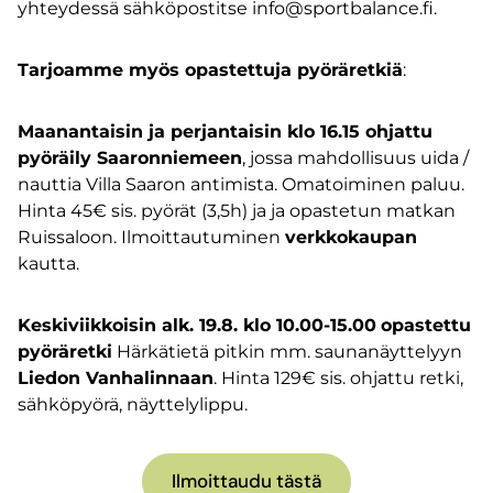
yhteydessä sähköpostitse info@sportbalance.fi.
Tarjoamme myös opastettuja pyöräretkiä
:
Maanantaisin ja perjantaisin klo 16.15 ohjattu
pyöräily Saaronniemeen
, jossa mahdollisuus uida /
nauttia Villa Saaron antimista. Omatoiminen paluu.
Hinta 45€ sis. pyörät (3,5h) ja ja opastetun matkan
Ruissaloon. Ilmoittautuminen
verkkokaupan
kautta.
Keskiviikkoisin alk. 19.8. klo 10.00-15.00
opastettu
pyöräretki
Härkätietä pitkin mm. saunanäyttelyyn
Liedon Vanhalinnaan
. Hinta 129€ sis. ohjattu retki,
sähköpyörä, näyttelylippu.
Ilmoittaudu tästä