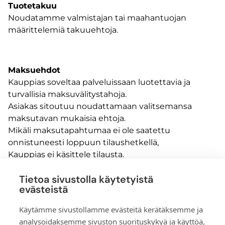
Tuotetakuu
Noudatamme valmistajan tai maahantuojan
määrittelemiä takuuehtoja.
Maksuehdot
Kauppias soveltaa palveluissaan luotettavia ja
turvallisia maksuvälitystahoja.
Asiakas sitoutuu noudattamaan valitsemansa
maksutavan mukaisia ehtoja.
Mikäli maksutapahtumaa ei ole saatettu
onnistuneesti loppuun tilaushetkellä,
Kauppias ei käsittele tilausta.
Tietoa sivustolla käytetyistä
evästeistä
Sportbalance Oy
Käytämme sivustollamme evästeitä kerätäksemme ja
info@sportbalance.fi
analysoidaksemme sivuston suorituskykyä ja käyttöä,