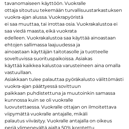
tavanomaiseen käyttöön. Vuokralle
ottaja sitoutuu tekemään turvallisuustarkastuksen
vuokra-ajan alussa. Vuokrapyöristä
ei saa muuttaa, tai irrottaa osia. Vuokrakalustoa ei
saa viedä maasta, eikä vuokrata
edelleen. Vuokrakalustoa saa käyttää ainoastaan
ehtojen sallimassa laajuudessa ja
ainoastaan käyttäjän taitotasolle ja tuotteelle
soveltuvissa suorituspaikoissa. Asiakas
käyttää kaikkea kalustoa varusteineen aina omalla
vastuullaan.
Asiakkaan tulee palauttaa pyöräkalusto välittömästi
vuokra-ajan päättyessä sovittuun
paikkaan puhdistettuna ja muutoinkin samassa
kunnossa kuin se oli vuokralle
luovutettaessa. Vuokralle ottajan on ilmoitettava
viipymättä vuokralle antajalle, mikäli
palautus viivästyy. Vuokralle antajalla on oikeus
periä ylimenevältä ajalta 50% korotettu