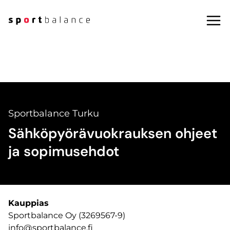
Siirry
sisältöön
Sportbalance Turku
Sähköpyörävuokrauksen ohjeet
ja sopimusehdot
Kauppias
Sportbalance Oy (3269567-9)
info@sportbalance.fi