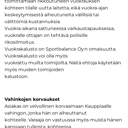
toimittamaan rikkoutuneen vuokrauksen
kohteen tilalle uutta laitetta, eikä vuokra-ajan
keskeytymisestä aiheutuneita välillisiä tai
välittömiä kustannuksia.
Vuokra-aikana sattuneessa varkaustapauksessa,
vuokralle ottajan on tehtävä poliisille
rikosilmoitus.
Vuokrakalusto on Sportbalance Oy:n omaisuutta.
Vuokrakalusto voi olla myös
vuokrattu muilta toimijoilta. Näitä ehtoja käytetään
myös muiden toimijoiden
kalustoon.
Vahinkojen korvaukset
Asiakas on velvollinen korvaamaan Kauppiaalle
vahingon, jonka hän on aiheuttanut
kohteelle. Varaaja on vastuussa myös muista hänen
kanssaan tulleista, kohteessa