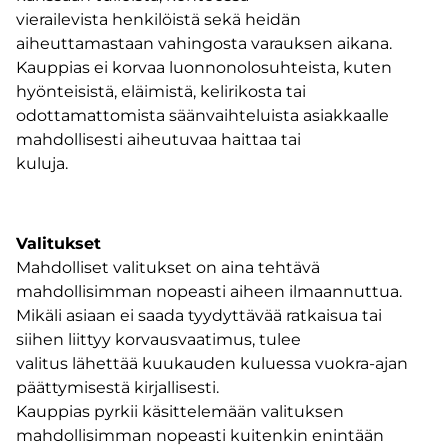
vierailevista henkilöistä sekä heidän
aiheuttamastaan vahingosta varauksen aikana.
Kauppias ei korvaa luonnonolosuhteista, kuten
hyönteisistä, eläimistä, kelirikosta tai
odottamattomista säänvaihteluista asiakkaalle
mahdollisesti aiheutuvaa haittaa tai
kuluja.
Valitukset
Mahdolliset valitukset on aina tehtävä
mahdollisimman nopeasti aiheen ilmaannuttua.
Mikäli asiaan ei saada tyydyttävää ratkaisua tai
siihen liittyy korvausvaatimus, tulee
valitus lähettää kuukauden kuluessa vuokra-ajan
päättymisestä kirjallisesti.
Kauppias pyrkii käsittelemään valituksen
mahdollisimman nopeasti kuitenkin enintään