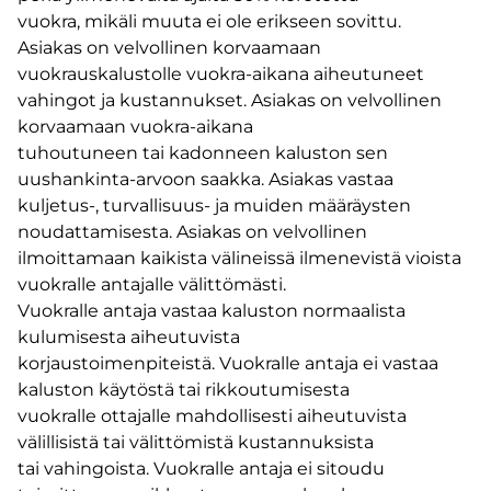
vuokra, mikäli muuta ei ole erikseen sovittu.
Asiakas on velvollinen korvaamaan
vuokrauskalustolle vuokra-aikana aiheutuneet
vahingot ja kustannukset. Asiakas on velvollinen
korvaamaan vuokra-aikana
tuhoutuneen tai kadonneen kaluston sen
uushankinta-arvoon saakka. Asiakas vastaa
kuljetus-, turvallisuus- ja muiden määräysten
noudattamisesta. Asiakas on velvollinen
ilmoittamaan kaikista välineissä ilmenevistä vioista
vuokralle antajalle välittömästi.
Vuokralle antaja vastaa kaluston normaalista
kulumisesta aiheutuvista
korjaustoimenpiteistä. Vuokralle antaja ei vastaa
kaluston käytöstä tai rikkoutumisesta
vuokralle ottajalle mahdollisesti aiheutuvista
välillisistä tai välittömistä kustannuksista
tai vahingoista. Vuokralle antaja ei sitoudu