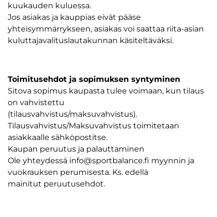
kuukauden kuluessa.
Jos asiakas ja kauppias eivät pääse
yhteisymmärrykseen, asiakas voi saattaa riita-asian
kuluttajavalituslautakunnan käsiteltäväksi.
Toimitusehdot ja sopimuksen syntyminen
Sitova sopimus kaupasta tulee voimaan, kun tilaus
on vahvistettu
(tilausvahvistus/maksuvahvistus).
Tilausvahvistus/Maksuvahvistus toimitetaan
asiakkaalle sähköpostitse.
Kaupan peruutus ja palauttaminen
Ole yhteydessä info@sportbalance.fi myynnin ja
vuokrauksen perumisesta. Ks. edellä
mainitut peruutusehdot.