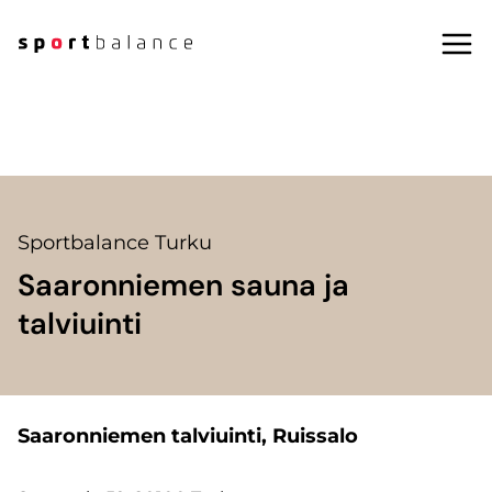
Siirry
sisältöön
Sportbalance Turku
Saaronniemen sauna ja
talviuinti
Saaronniemen talviuinti, Ruissalo